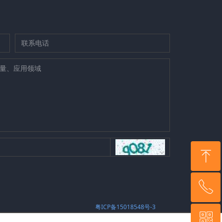
ꁸ
ꂅ
回到顶部
粤ICP备15018548号-3
ꀥ
0755-89896761