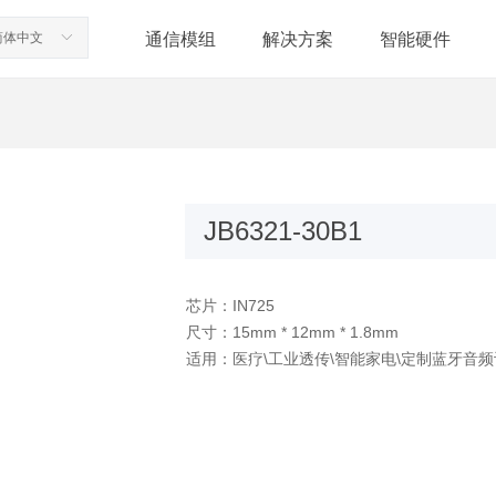
通信模组
解决方案
智能硬件
简体中文
ꀅ
JB6321-30B1
芯片：IN725
尺寸：15mm * 12mm * 1.8mm
适用：医疗\工业透传\智能家电\定制蓝牙音