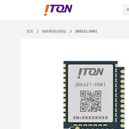
首页
ꄲ
物联网通信模组
ꄲ
JB6321-30B1