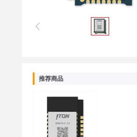
ꁆ
推荐商品